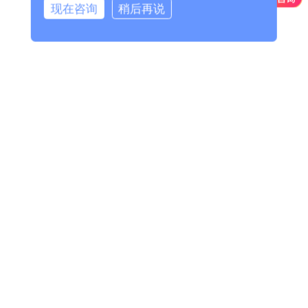
现在咨询
稍后再说
-
济南破碎机配件
济南水工类铸钢件
-
济南铰链
-
济南铰座
-
济南偏心半球（右卧）
-
济南阀盖
-
济南阀体（右卧）
-
济南活门