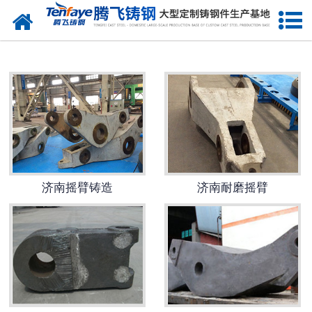
网站首页
济南建材类铸钢件
-
济南大齿轮（大齿圈）
-
济南端盖
-
济南立磨磨盘
济南摇臂铸造
济南耐磨摇臂
-
济南动臂
-
济南轮带（滚圈）
-
济南中空轴
-
济南摇臂