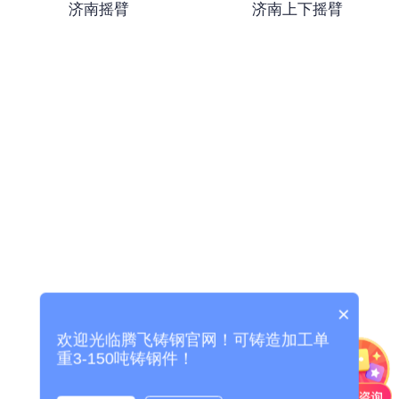
济南摇臂
济南上下摇臂
-
济南托轮
济南冶金类铸钢件
-
济南渣罐
-
济南牌坊
-
济南轴承座
-
济南渣盆
-
济南机身
×
欢迎光临腾飞铸钢官网！可铸造加工单
济南锻压类铸钢件
重3-150吨铸钢件！
-
济南压力机配件