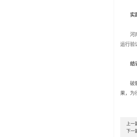
实
河南腾
运行验
结
破解能
果，为
上一
下一