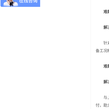
难
解决
针对风
备工况
难
解决
与上游
付，助