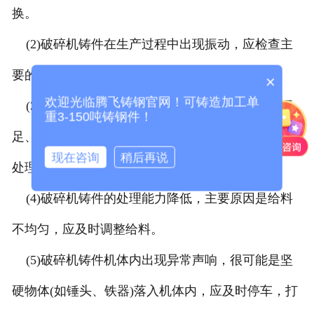
换。
(2)破碎机铸件在生产过程中出现振动，应检查主
要的螺母是否过松，并及时进行紧固。
×
欢迎光临腾飞铸钢官网！可铸造加工单
(3)破碎机铸件主轴承温度过高，可能是润滑油不
重3-150吨铸钢件！
足、润滑油污染或轴承损坏，可根据相应的原因进行
现在咨询
稍后再说
处理。
(4)破碎机铸件的处理能力降低，主要原因是给料
不均匀，应及时调整给料。
(5)破碎机铸件机体内出现异常声响，很可能是坚
硬物体(如锤头、铁器)落入机体内，应及时停车，打