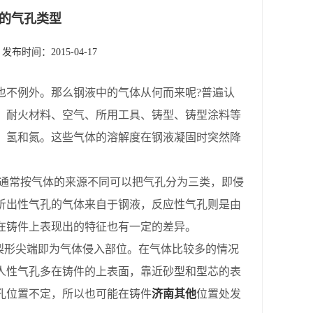
的气孔类型
发布时间：2015-04-17
也不例外。那么钢液中的气体从何而来呢?普遍认
、耐火材料、空气、所用工具、铸型、铸型涂料等
、氢和氮。这些气体的溶解度在钢液凝固时突然降
通常按气体的来源不同可以把气孔分为三类，即侵
析出性气孔的气体来自于钢液，反应性气孔则是由
在铸件上表现出的特征也有一定的差异。
梨形尖端即为气体侵入部位。在气体比较多的情况
人性气孔多在铸件的上表面，靠近砂型和型芯的表
孔位置不定，所以也可能在铸件
济南其他
位置处发