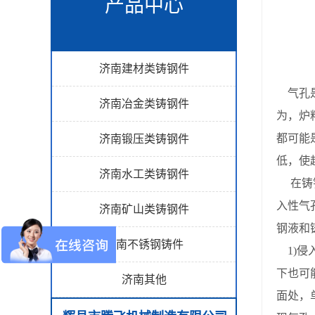
产品中心
济南建材类铸钢件
气孔
济南冶金类铸钢件
为，炉
都可能
济南锻压类铸钢件
低，使
济南水工类铸钢件
在铸钢
入性气
济南矿山类铸钢件
钢液和
济南不锈钢铸件
1)侵
下也可
济南其他
面处，