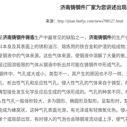
济南铸钢件厂家为您讲述出现
来源：
http://jinan.hntfjx.com/news708127.html
是
济南铸钢件铸造
生产中最常见的缺陷之一，
济南铸钢件
的生产
料本身及其表面上的锈和油污、熔炼用的铁合金和炉渣的组成物
是钢液中的气体来源。这些气体来源，使钢液中溶解了大量的氧
超过固溶极限的气体从钢液中析出并可能在铸钢件中形成气孔。
件中，气孔或大或小，类型不一，其产生的原因也不尽一样，
孔、析出性气孔和反应性气孔。侵人性气孔的气体来自于铸型，
铸型接处发生化学反应后生成的气体形成的。气孔的种类不同，
入性气孔一般体积较大，多为圆形、椭圆形及梨形。呈梨形时，
能成为蜂窝状，这种气孔表面光滑，有光泽或有轻微氧化色。侵
单个或局部出现，有时侵入的气泡也会随钢液流动或上浮，使气