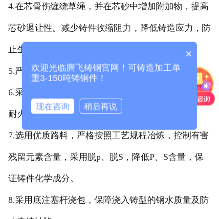
4.在芯骨伤缠绕草绳，并在芯砂中增加附加物，提高
芯砂退让性。减少铸件收缩阻力，降低铸造应力，防
止生产裂纹。
×
欢迎光临腾飞铸钢官网！可铸造加工单
5.严格控制铸型表面质量，从而提高逐渐表面质量。
重3-150吨铸钢件！
6.采用适当石英砂的粒度，采用优质涂料，提高铸型
现在咨询
稍后再说
耐火度，防止产生粘砂缺陷。
7.选用优质路料，严格按照工艺规程冶炼，控制有害
残留元素含量，采用脱p、脱S，降低P、S含量，保
证铸件化学成分。
8.采用底注塞杆浇包，保障浇入铸型的钢水质量及防