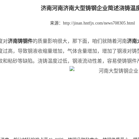
济南河南济南大型铸钢企业简述浇铸温
来源：
http://jinan.hntfjx.com/news708305.html
度对
济南铸钢件
的质量影响很大，那下面，咱们就随着河南
济南
度过高，导致钢液收缩量增加，气体含量增加，增加了钢液对铸
纹和粘砂等缺陷。浇铸温度过低，钢液流动性差，容易使铸钢件