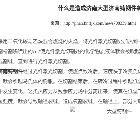
什么是造成济南大型济南铸钢件
来源：
http://jinan.hntfjx.com/news708339.html
采用二氧化碳与乙炔混合燃烧的火焰，将光纤激光切割处加热到
割枪割嘴喷出的co2使光纤激光切割处的化学物质液体就会被吹
成割缝，直到进行光纤激光切割。
济南铸钢件
经过光纤激光切割，使燃点致冷后，速度快于冷奥氏
，就会引起马氏体的膨胀。在切割结束后，在转冷过程中引起低
中发生变化，这类热应力从残余应力场中分离出来，使其在低温
拉强度，就会导致轴径裂缝，造成氧割裂缝，在轴径上，部分为