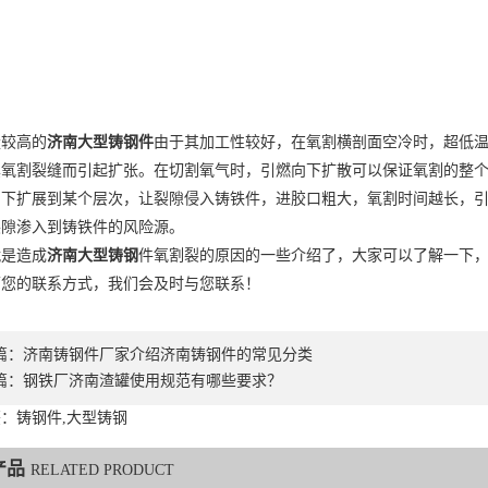
量较高的
济南大型铸钢件
由于其加工性较好，在氧割横剖面空冷时，超低
其氧割裂缝而引起扩张。在切割氧气时，引燃向下扩散可以保证氧割的整
向下扩展到某个层次，让裂隙侵入铸铁件，进胶口粗大，氧割时间越长，
裂隙渗入到铸铁件的风险源。
就是造成
济南大型铸钢
件氧割裂的原因的一些介绍了，大家可以了解一下
下您的联系方式，我们会及时与您联系！
篇：
济南铸钢件厂家介绍济南铸钢件的常见分类
篇：
钢铁厂济南渣罐使用规范有哪些要求？
：铸钢件,大型铸钢
产品
RELATED PRODUCT