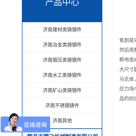
产品中心
济南建材类铸钢件
氧割是
济南冶金类铸钢件
然后用
断地造
济南锻压类铸钢件
大尺寸
济南水工类铸钢件
马氏体
应力场
济南矿山类铸钢件
品的抗
济南不锈钢铸件
济南其他