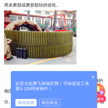
用未磨损或磨损较轻的齿轮。
×
2.变位切割方法：去除报废的大齿轮外径车辆的
欢迎光临腾飞铸钢官网！可铸造加工单
重3-150吨铸钢件！
相应值，然后再滚动大齿轮，去除齿表面的腐蚀部
分。大齿轮为负变位，小齿轮为正变位。加工后，成
现在咨询
稍后再说