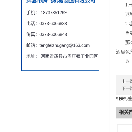
辉县市腾飞机械制造有限公司
1.干
手机： 18737351269
这种情
电话：0373-6066838
2.超
当铸钢
传真：0373-6066848
那么如
邮箱：tengfeizhugang@163.com
洒显色
地址： 河南省辉县市孟庄镇工业园区
以上是
上一
下一
相关标
相关