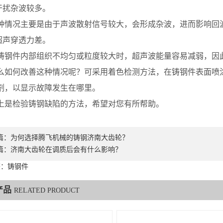
扰杂波较多。
况主要是由于声波散射信号较大，会形成杂波，进而影响回
声穿透力差。
件内部组织不均匀或粒度较大时，超声波能量容易减弱，因
何改善这种情况呢？可采用着色检测方法，在铸钢件表面喷涂
剂，以显示故障发生在哪里。
检验铸钢缺陷的方法，希望对您有所帮助。
篇：
为何选择腾飞机械的铸钢济南大齿轮？
篇：
济南大齿轮在调质后会有什么影响？
签：铸钢件
产品
RELATED PRODUCT