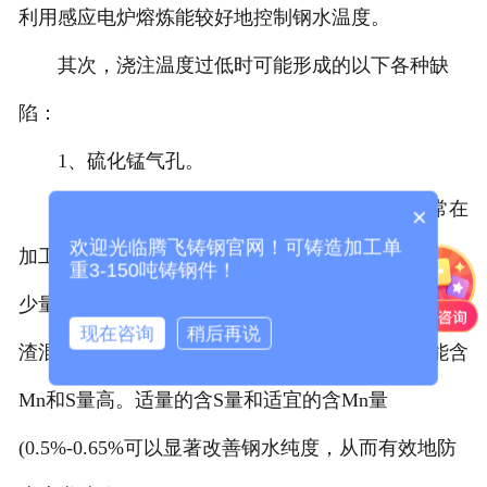
利用感应电炉熔炼能较好地控制钢水温度。
其次，浇注温度过低时可能形成的以下各种缺
陷：
1、硫化锰气孔。
此种气孔位于铸钢件表皮以下且多在上面，常在
×
欢迎光临腾飞铸钢官网！可铸造加工单
加工后显露出来，气孔直径约2~6mm有时孔中含有
重3-150吨铸钢件！
少量熔渣，金相研究表明，此缺陷是由MnS偏析与熔
现在咨询
稍后再说
渣混合而成，原因是浇注温度低，同时钢水中可能含
Mn和S量高。适量的含S量和适宜的含Mn量
(0.5%-0.65%可以显著改善钢水纯度，从而有效地防