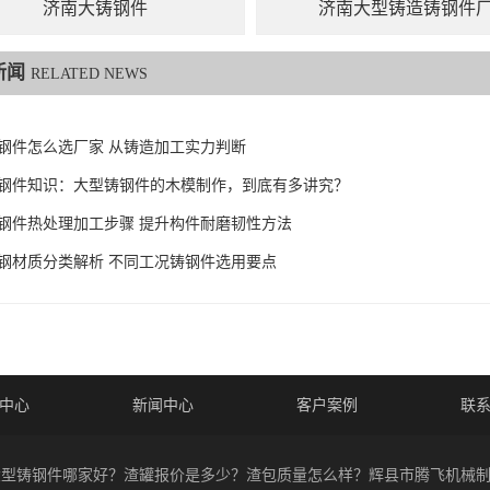
济南大铸钢件
济南大型铸造铸钢件
新闻
RELATED NEWS
钢件怎么选厂家 从铸造加工实力判断
6铸钢件知识：大型铸钢件的木模制作，到底有多讲究？
钢件热处理加工步骤 提升构件耐磨韧性方法
钢材质分类解析 不同工况铸钢件选用要点
中心
新闻中心
客户案例
联
026 大型铸钢件哪家好？渣罐报价是多少？渣包质量怎么样？辉县市腾飞机械