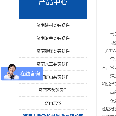
产品中心
济南建材类铸钢件
常
济南冶金类铸钢件
电弧焊
（GT
济南锻压类铸钢件
气体保
济南水工类铸钢件
入，常
焊接硬
济南矿山类铸钢件
和浸焊
济南不锈钢铸件
高能密
在选择
济南其他
还应根