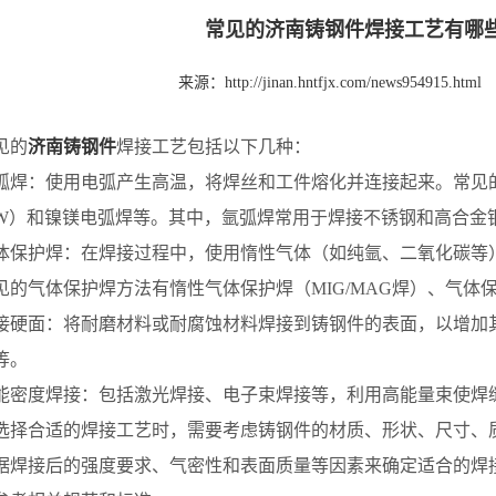
常见的济南铸钢件焊接工艺有哪
来源：
http://jinan.hntfjx.com/news954915.html
见的
济南铸钢件
焊接工艺包括以下几种：
：使用电弧产生高温，将焊丝和工件熔化并连接起来。常见的
AW）和镍镁电弧焊等。其中，氩弧焊常用于焊接不锈钢和高合金
护焊：在焊接过程中，使用惰性气体（如纯氩、二氧化碳等）
见的气体保护焊方法有惰性气体保护焊（MIG/MAG焊）、气体
面：将耐磨材料或耐腐蚀材料焊接到铸钢件的表面，以增加其
等。
度焊接：包括激光焊接、电子束焊接等，利用高能量束使焊
合适的焊接工艺时，需要考虑铸钢件的材质、形状、尺寸、质
据焊接后的强度要求、气密性和表面质量等因素来确定适合的焊