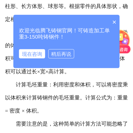
柱形、长方体形、球形等。根据零件的具体形状，确
定相应的参数，如直径、高度、长度、宽度等。
×
欢迎光临腾飞铸钢官网！可铸造加工单
计算体积：根据几何形状和尺寸，计算出铸钢件
重3-150吨铸钢件！
的体积。不同形状的计算方法略有不同，比如圆柱体
现在咨询
稍后再说
积可以通过πr²h计算（r为半径，h为高度），长方体
积可以通过长×宽×高计算。
计算毛坯重量：利用密度和体积，可以将密度乘
以体积来计算铸钢件的毛坯重量。计算公式为：重量
= 密度 × 体积。
需要注意的是，这种简单的计算方法可能忽略了