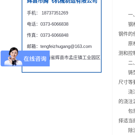
辉县市腾飞机械制造有限公司
手机： 18737351269
一、
电话：0373-6066838
钢材选
钢件的
传真：0373-6066848
原材料
邮箱：tengfeizhugang@163.com
测和控
地址： 河南省辉县市孟庄镇工业园区
二、
铸型设
尺寸等
浇注温
的浇注
包浆涂
择适当
除渣和