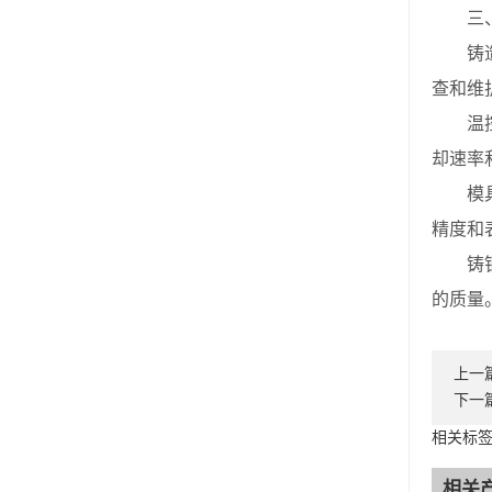
三、
铸造设
查和维
温控设
却速率
模具条
精度和
铸钢件
的质量
上一
下一
相关标
相关