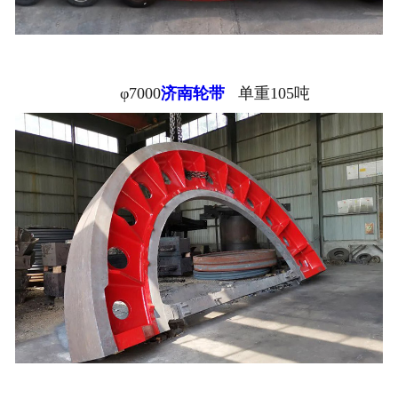
φ7000
济南轮带
单重105吨