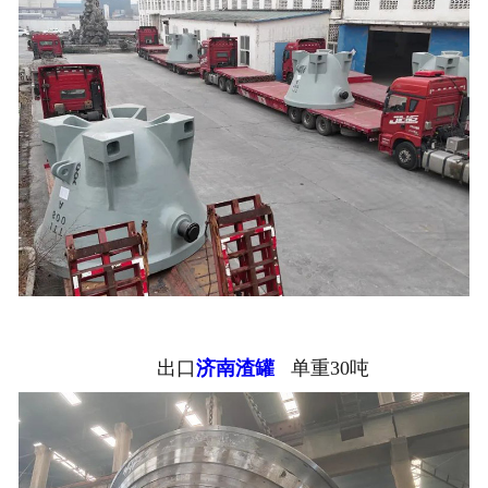
出口
济南渣罐
单重30吨