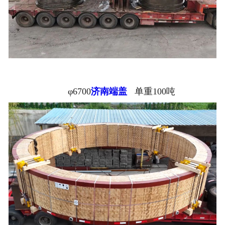
φ6700
济南端盖
单重100吨