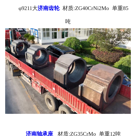
φ9211大
济南齿轮
材质:ZG40CrNi2Mo 单重85
吨
济南轴承座
材质:ZG35CrMo 单重12吨