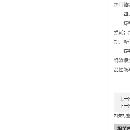
护耳轴
四
铸钢渣
损耗；
期、降
铸钢渣
钢渣罐
品性能
上一
下一
相关标
相关