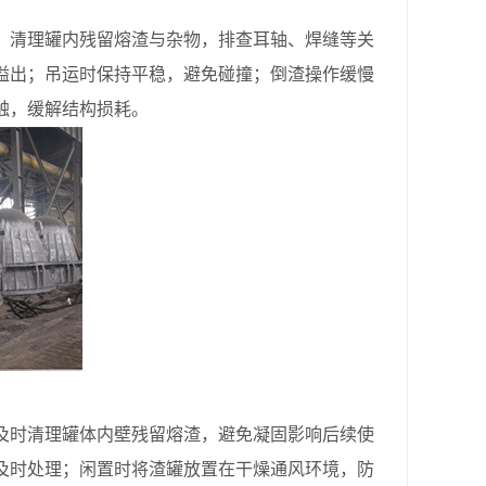
清理罐内残留熔渣与杂物，排查耳轴、焊缝等关
溢出；吊运时保持平稳，避免碰撞；倒渣操作缓慢
触，缓解结构损耗。
时清理罐体内壁残留熔渣，避免凝固影响后续使
及时处理；闲置时将渣罐放置在干燥通风环境，防