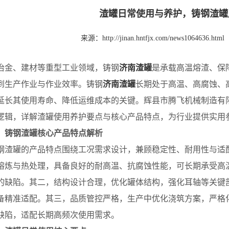
渣罐日常使用与养护，铸钢渣罐
来源：
http://jinan.hntfjx.com/news1064636.html
、建材等重型工业领域，铸钢
济南渣罐
是承载高温熔渣、保
到生产作业与作业效率。铸钢
济南渣罐
长期处于高温、高腐蚀、
延长其使用寿命、降低运维成本的关键。辉县市腾飞机械制造有
逻辑，详解渣罐使用养护要点与核心产品特点，为行业提供实用
、铸钢渣罐核心产品特点解析
罐的产品特点围绕工况需求设计，兼顾稳定性、耐用性与适配
熔炼与热处理，具备良好的耐高温、抗腐蚀性能，可长期承受高
的缺陷。其二，结构设计合理，优化罐体结构，强化耳轴等关键
备精准适配。其三，品质管控严格，生产中优化浇筑方案，严格
缺陷，适配长期高频次使用需求。