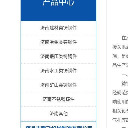
产品中心
济南建材类铸钢件
在冶金
济南冶金类铸钢件
接关系
施，是
济南锻压类铸钢件
品生产
济南水工类铸钢件
一
铸钢渣
济南矿山类铸钢件
经规范
济南不锈钢铸件
响使用
相关设
济南其他
气孔等