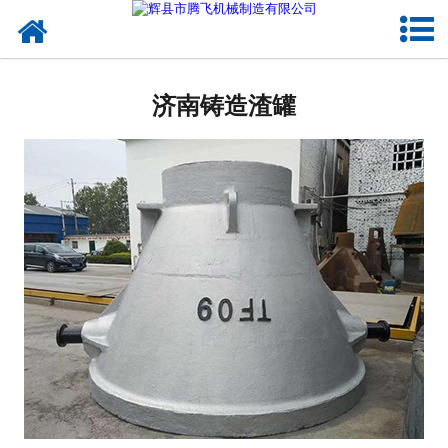
网站首页
济南建材类铸钢件
济南铸造渣罐
-
济南大齿轮（大齿圈）
-
济南端盖
-
济南立磨磨盘
-
济南动臂
-
济南轮带（滚圈）
-
济南中空轴
-
济南摇臂