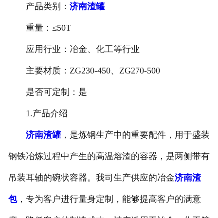
产品类别：
济南渣罐
-
济南托轮
重量：≤50T
济南冶金类铸钢件
应用行业：冶金、化工等行业
-
济南渣罐
主要材质：ZG230-450、ZG270-500
是否可定制：是
-
济南牌坊
1.产品介绍
-
济南轴承座
济南渣罐
，是炼钢生产中的重要配件，用于盛装
-
济南渣盆
钢铁冶炼过程中产生的高温熔渣的容器，是两侧带有
-
济南机身
吊装耳轴的碗状容器。我司生产供应的冶金
济南渣
济南锻压类铸钢件
包
，专为客户进行量身定制，能够提高客户的满意
-
济南压力机配件