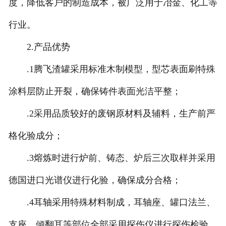
度，降低客户的制造成本，被广泛用于冶金、化工等
-
济南破碎机配件
行业。
2.产品优势
济南水工类铸钢件
.1腾飞渣罐采用标准木制模型，型芯表面刷特殊
-
济南铰链
涂料层防止开裂，确保铸件表面光洁平整；
-
济南铰座
.2采用品质较好的废钢原材料及辅料，生产前严
-
济南偏心半球（右卧）
格化验成分；
-
济南阀盖
.3熔炼时进行炉前、铸态、炉后三次取样并采用
-
济南阀体（右卧）
德国进口光谱仪进行化验，确保成分合格；
.4耳轴采用特殊材料制成，耳轴座、罐口法兰、
-
济南活门
支座、倾翻耳等部位全部采用探伤仪进行探伤检验。