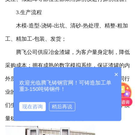
-
济南主阀体
3.生产流程
-
济南副阀体
木模-造型-浇铸-出坑、清砂-热处理、精整-粗加
济南矿山类铸钢件
工、精加工-包装、发货；
-
济南动鄂体
腾飞公司供应冶金渣罐，为客户量身定制，降低
-
济南机架
采购成本；拥有成熟的数字模拟系统，保证渣罐的内
×
外质量；优于传统
济南铸造渣罐
，使用次数高于同行
济南不锈钢铸件
欢迎光临腾飞铸钢官网！可铸造加工单
重3-150吨铸钢件！
业的30%，检测体系完善，满足超声波二级探伤，我
济南其他
们生产过多种型号的渣包、渣罐，客户正在使用，质
现在咨询
稍后再说
量稳定，使用正常，欢迎咨询洽谈。