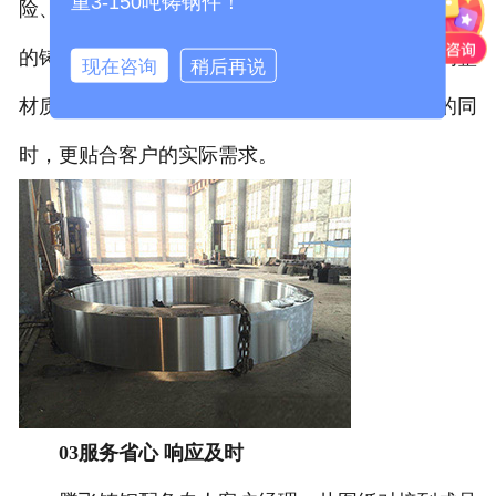
重3-150吨铸钢件！
险、降低生产成本。与此同时，团队熟悉各类铸钢件
的铸造工艺，能针对不同行业的使用工况，灵活调整
现在咨询
稍后再说
材质配比和铸造方案，确保产品在满足性能要求的同
时，更贴合客户的实际需求。
03服务省心 响应及时