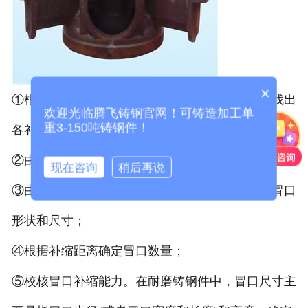
×
①根据铸钢件结构特点，划分成几个补缩区，并找出
欢迎光临腾飞铸钢官网！可铸造加工单
重3-150吨铸钢件！
各补缩区的热节点；
②由铸件热节或厚大截面确定冒口位置和数量；
现在咨询
稍后再说
③由铸件的主要热节与对冒口的基本要求，确定冒口
形状和尺寸；
④根据补缩距离确定冒口数量；
⑤校核冒口补缩能力。在耐磨铸钢件中，冒口尺寸主