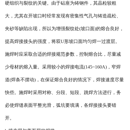
硬组织与裂纹的关键。由于砧座为铸钢件，其晶粒较粗
大，尤其在开坡口时经常发现有密集性气孔与铸造疏松、
夹砂等缺陷出现，所以为增强裂纹处(坡口面)的熔合良好，
提高焊接接头的强度，将双U形坡口面均匀焊一过渡层。
施焊时应采取合适的焊接规范参数，控制熔合比，尽量减
少母材的熔入量。采用较小的焊接电流(145~160A)，窄焊
道(焊条不摆动)，在保证熔合良好的情况下，焊接速度尽量
快些。施焊时采用对称、分段、短段、跳焊方法进行，务
必使焊缝表面平整光滑，弧坑要填满，各焊接接头要错
开。