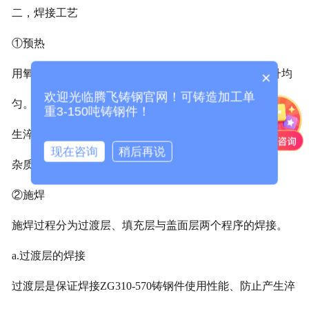
二，焊接工艺
①预热
用氧乙炔焰将施焊部位加热到150℃左右，力求温度上升均
×
欢迎光临腾飞铸钢官网！可铸造加工单
匀。预热的目的就是减小焊接前与焊接中的温差，防止产
重3-150吨铸钢件！
生淬硬组织，形成裂纹；进一步清理焊接区域中的污垢及
现在咨询
稍后再说
杂质，防止产生未熔合、气孔等缺陷。
②施焊
施焊过程分为过渡层、填充层与盖面层两个程序的焊接。
a.过渡层的焊接
过渡层是保证焊接ZG310-570铸钢件使用性能、防止产生淬