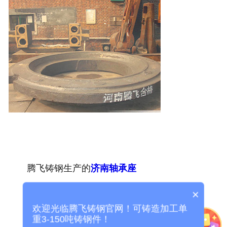
腾飞铸钢生产的
济南轴承座
×
欢迎光临腾飞铸钢官网！可铸造加工单
1、设计者要考虑周全、顾全大局：
重3-150吨铸钢件！