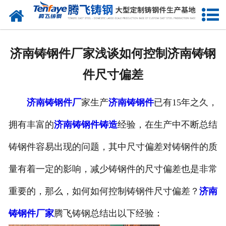
网站首页
关于我们
济南铸钢件厂家浅谈如何控制济南铸钢
产品中心
件尺寸偏差
新闻中心
济南铸钢件厂
家生产
济南铸钢件
已有15年之久，
客户案例
拥有丰富的
济南铸钢件铸造
经验，在生产中不断总结
生产能力
铸钢件容易出现的问题，其中尺寸偏差对铸钢件的质
联系我们
量有着一定的影响，减少铸钢件的尺寸偏差也是非常
重要的，那么，如何如何控制铸钢件尺寸偏差？
济南
铸钢件厂家
腾飞铸钢总结出以下经验：