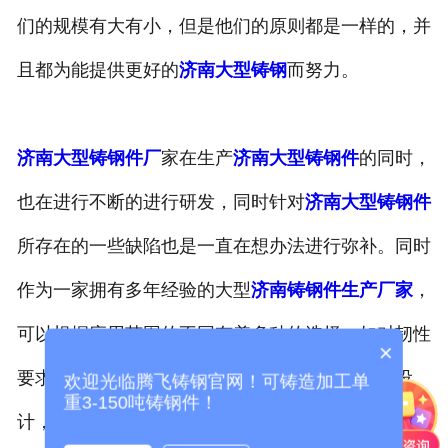
们的规模有大有小，但是他们的原则都是一样的，并
-
济南托轮
且都为能提供更好的
济南大型铸钢
而努力。
济南冶金类铸钢件
-
济南渣罐
济南大型铸钢件厂
家在生产
济南大型铸钢件
的同时，
-
济南牌坊
也在进行不断的进行研发，同时针对
济南大型铸钢件
-
济南轴承座
所存在的一些缺陷也是一直在想办法进行弥补。同时
作为一家拥有多年经验的大型
济南铸钢件生产厂家
，
-
济南渣盆
可以根据应用范围的不同有着多种的选择。如对韧性
-
济南机身
×
要求较高的零件就会采用低合金铸钢的材质进行设
欢迎光临腾飞铸钢官网！可铸造加工单
济南锻压类铸钢件
重3-150吨铸钢件！
计，并且又有很强的实用性，可以在提高零部件损坏
-
济南压力机配件