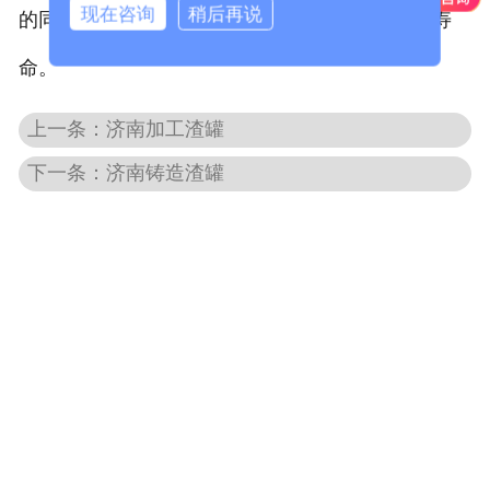
现在咨询
稍后再说
的同时也更大程度的延长大型
济南铸钢件
的使用寿
-
济南破碎机配件
命。
济南水工类铸钢件
上一条：济南加工渣罐
-
济南铰链
下一条：济南铸造渣罐
-
济南铰座
-
济南偏心半球（右卧）
-
济南阀盖
-
济南阀体（右卧）
-
济南活门