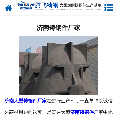
网站首页
济南建材类铸钢件
济南铸钢件厂家
-
济南大齿轮（大齿圈）
-
济南端盖
-
济南立磨磨盘
-
济南动臂
-
济南轮带（滚圈）
-
济南中空轴
济南大型铸钢件厂家
在进行生产时，一直坚持以诚信
来获得用户的认可。尽管在大型
济南铸钢件厂
家中他
-
济南摇臂