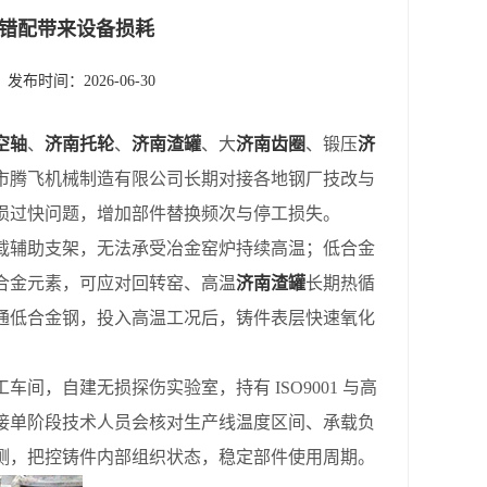
错配带来设备损耗
发布时间：2026-06-30
空轴
、
济南托轮
、
济南渣罐
、大
济南齿圈
、锻压
济
市腾飞机械制造有限公司长期对接各地钢厂技改与
损过快问题，增加部件替换频次与停工损失。
辅助支架，无法承受冶金窑炉持续高温；低合金
合金元素，可应对回转窑、高温
济南渣罐
长期热循
通低合金钢，投入高温工况后，铸件表层快速氧化
间，自建无损探伤实验室，持有 ISO9001 与高
接单阶段技术人员会核对生产线温度区间、承载负
测，把控铸件内部组织状态，稳定部件使用周期。