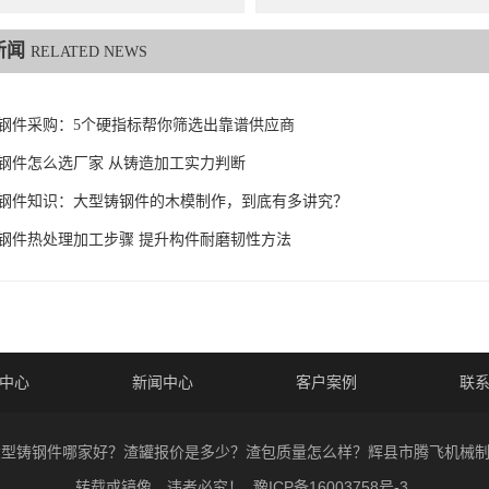
新闻
RELATED NEWS
钢件采购：5个硬指标帮你筛选出靠谱供应商
钢件怎么选厂家 从铸造加工实力判断
6铸钢件知识：大型铸钢件的木模制作，到底有多讲究？
钢件热处理加工步骤 提升构件耐磨韧性方法
中心
新闻中心
客户案例
联
026 大型铸钢件哪家好？渣罐报价是多少？渣包质量怎么样？辉县市腾飞机械
转载或镜像，违者必究！
豫ICP备16003758号-3