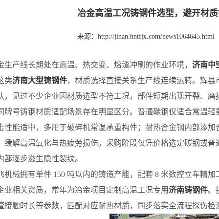
冶金高温工况铸钢件选型，避开材质
来源：
http://jinan.hntfjx.com/news1064645.html
产线长期处在高温、热交变、熔渣冲刷的作业环境，
济南中
这类
济南大型铸钢件
，材质选择直接关系生产线连续运转。辉县
队，见过不少企业因材质选型不符工况，部件短期出现开裂、磨
号铸钢材质适配场景存在明显区分。普通碳钢仅适合常温轻载
击性能适中，多用于破碎机常温承重构件；耐热合金钢内部添加
，缓解高温氧化与热疲劳损伤。采购阶段仅凭价格选定碳钢或普
内部逐步滋生隐性裂纹。
械拥有单件 150 吨以内的铸造产能，配套 8 米数控立车精加工车
企业相关资质，常年为冶金项目定制高温工况专用
济南铸钢件
。
渣接触时长等参数，匹配对应耐热材质，同步落实全流程探伤检