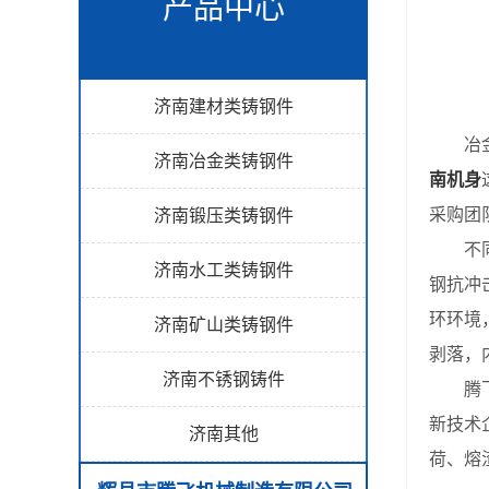
产品中心
济南建材类铸钢件
冶金生
济南冶金类铸钢件
南机身
采购团
济南锻压类铸钢件
不同牌
济南水工类铸钢件
钢抗冲
环环境
济南矿山类铸钢件
剥落，
济南不锈钢铸件
腾飞机
新技术
济南其他
荷、熔